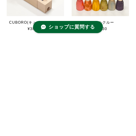
CUBORO(キュボロ)トリック
アニマルクルー
ショップに質問する
¥38,500
¥6,930
ミニ・フルーツ
ミニ・ベイク
¥4,840
¥4,840