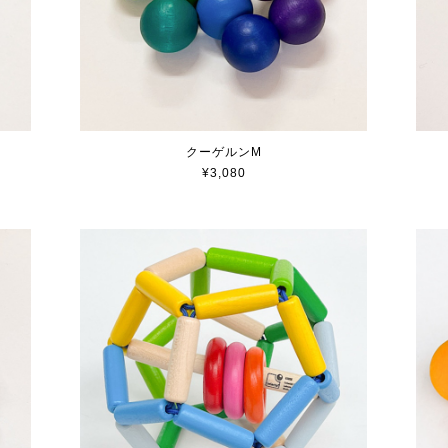
クーゲルンM
¥3,080