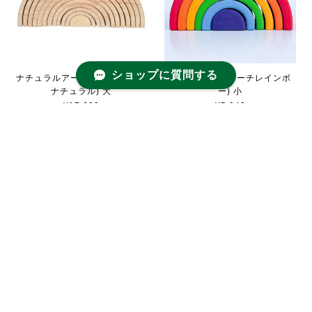
ショップに質問する
虹色トンネル(アーチレインボ
ナチュラルアーチ(虹色トンネル
ー) 小
ナチュラル) 大
¥5,940
¥17,600
ハートの積み木・レッド
ハートの積み木・レインボー
¥8,360
¥8,360