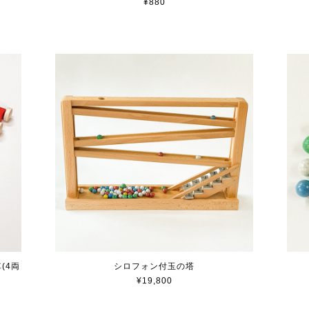
¥880
(4両
シロフォン付玉の塔
¥19,800