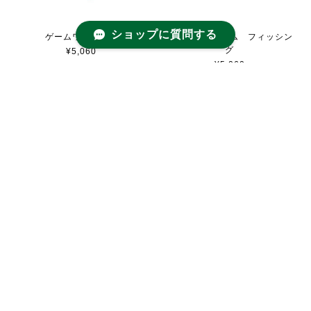
ショップに質問する
ゲームワニにのる
はじめてのゲーム フィッシン
グ
¥5,060
¥5,060
声をひそめて
ピザ屋さん
¥3,080
¥4,620