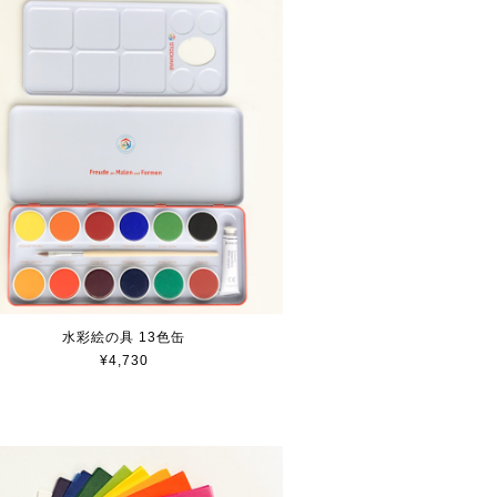
水彩絵の具 13色缶
¥4,730