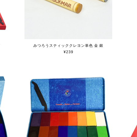
箱
みつろうスティッククレヨン単色 金 銀
¥239