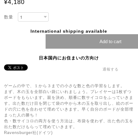
¥4,180
数量
International shipping available
Add to cart
日本国内にお住まいの方向け
通報する
ゲームの中で、１から３までの小さな数と色の学習をします。
まず、木の玉を全部白い袋にいれましょう。プレイヤーは1枚ずつ
ボードをもらいます。親を決め、順番に数サイコロをふっていきま
す。出た数だけ目を閉じて袋の中から木の玉を取り出し、絵のボー
ドの穴に色を合わせて埋めていきます。早く自分のボードが全部埋
まった人の勝ち！
色・数サイコロの両方を使う方法は、布袋を使わず、出た色の玉を
出た数だけもらって埋めていきます。
Ravensburger社(ドイツ)