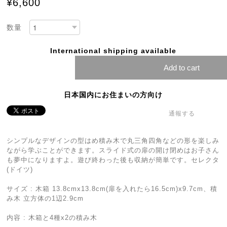
¥6,600
数量
International shipping available
Add to cart
日本国内にお住まいの方向け
通報する
シンプルなデザインの型はめ積み木で丸三角四角などの形を楽しみ
ながら学ぶことができます。スライド式の扉の開け閉めはお子さん
も夢中になりますよ。遊び終わった後も収納が簡単です。セレクタ
(ドイツ)
サイズ : 木箱 13.8cmx13.8cm(扉を入れたら16.5cm)x9.7cm、積
み木 立方体の1辺2.9cm
内容 : 木箱と4種x2の積み木