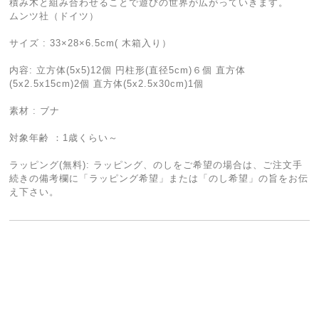
積み木と組み合わせることで遊びの世界が広がっていきます。
ムンツ社（ドイツ）
サイズ : 33×28×6.5cm( 木箱入り）
内容: 立方体(5x5)12個 円柱形(直径5cm)６個 直方体
(5x2.5x15cm)2個 直方体(5x2.5x30cm)1個
素材 : ブナ
対象年齢 ：1歳くらい～
ラッピング(無料): ラッピング、のしをご希望の場合は、ご注文手
続きの備考欄に「ラッピング希望」または「のし希望」の旨をお伝
え下さい。