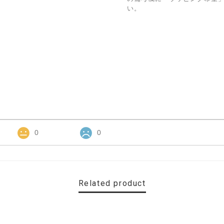
い。
0
0
Related product