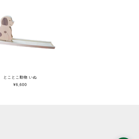
とことこ動物 いぬ
¥6,600