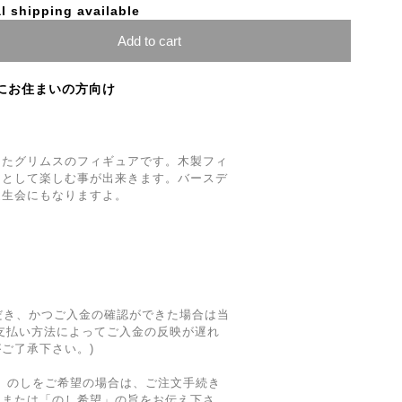
l shipping available
Add to cart
にお住まいの方向け
したグリムスのフィギュアです。木製フィ
アとして楽しむ事が出来きます。バースデ
誕生会にもなりますよ。
だき、かつご入金の確認ができた場合は当
支払い方法によってご入金の反映が遅れ
ご了承下さい。)
ング、のしをご希望の場合は、ご注文手続き
」または「のし希望」の旨をお伝え下さ