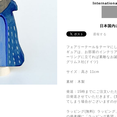
Internationa
日本国内
通報する
フェアリーテールをテーマに
ギュアは、お部屋のインテリ
ーリングに立てれば素敵なお
グリムス社(ドイツ)
サイズ : 高さ 11cm
素材 : 木製
発送：15時までにご注文いた
日発送させていただきます。(
てしまう場合がございますのが
ラッピング(無料): ラッピ
の備考欄に「ラッピング希望