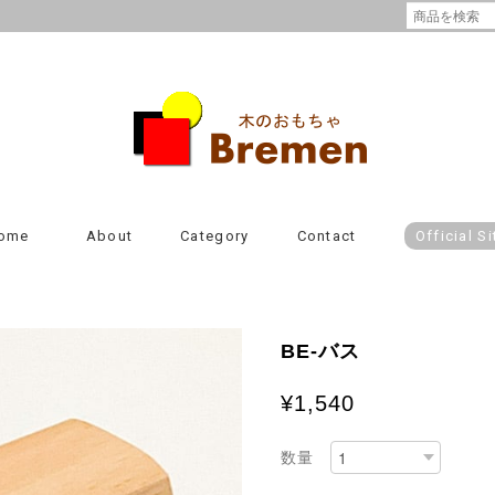
ome
About
Category
Contact
Official Si
BE-バス
¥1,540
数量