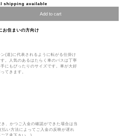
l shipping available
Add to cart
にお住まいの方向け
ーン(道)に代表されるように転がる仕掛け
です。人気のあるはたらく車のバスは丁寧
の手にもぴったりのサイズです。車が大好
がってきます。
だき、かつご入金の確認ができた場合は当
支払い方法によってご入金の反映が遅れ
ご了承下さい。)