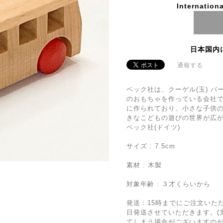
Internationa
日本国内
通報する
ベック社は、クーゲル(玉) バ
のおもちゃを作っている会社
に作られており、小さな子供
きなこどもの遊びの世界が広
ベック社(ドイツ)
サイズ : 7.5cm
素材 : 木製
対象年齢 : ３才くらいから
発送：15時までにご注文いた
日発送させていただきます。(
てしまう場合がございますのが