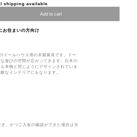
l shipping available
Add to cart
にお住まいの方向け
社のドールハウス用の木製家具です。ドー
敵な遊びの空間が広がってきます。白木の
脚も本物と同じようにデザインされていま
素敵なインテリアにもなります。
だき、かつご入金の確認ができた場合は当