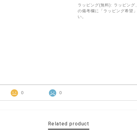
ラッピング(無料): ラッピ
の備考欄に「ラッピング希望
い。
0
0
Related product