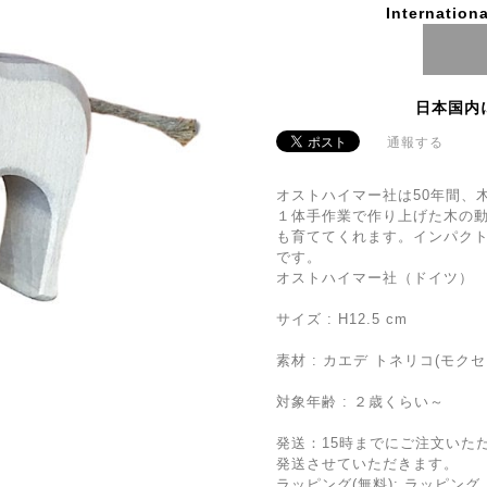
Internationa
日本国内
通報する
オストハイマー社は50年間、
１体手作業で作り上げた木の
も育ててくれます。インパク
です。
オストハイマー社（ドイツ）
サイズ : H12.5 cm
素材 : カエデ トネリコ(モクセ
対象年齢 : ２歳くらい～
発送：15時までにご注文いた
発送させていただきます。
ラッピング(無料): ラッピ