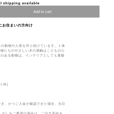
l shipping available
Add to cart
にお住まいの方向け
木の動物や人形を作り続けています。１体
動物たちのやさしい木の感触はこどもの心
トのある動物は、インテリアとしても素敵
イ科)
だき、かつご入金が確認できた場合、当日
ング、のしをご希望の場合は、ご注文手続き