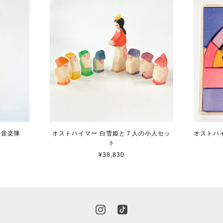
の音楽隊
オストハイマー 白雪姫と７人の小人セッ
オストハ
ト
¥38,830