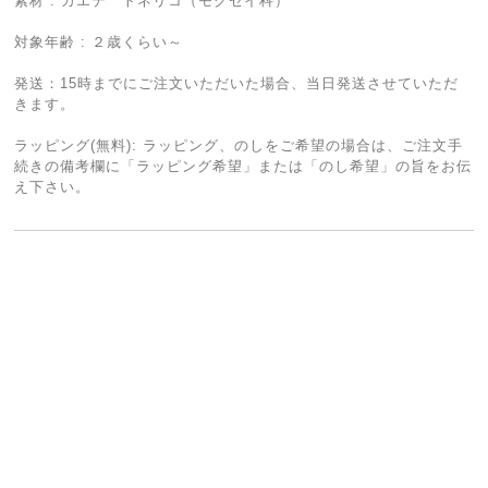
素材 : カエデ トネリコ（モクセイ科）
対象年齢 : ２歳くらい～
発送：15時までにご注文いただいた場合、当日発送させていただ
きます。
ラッピング(無料): ラッピング、のしをご希望の場合は、ご注文手
続きの備考欄に「ラッピング希望」または「のし希望」の旨をお伝
え下さい。